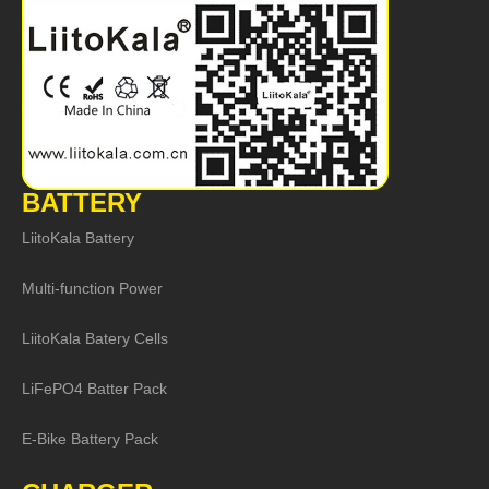
BATTERY
LiitoKala Battery
Multi-function Power
LiitoKala Batery Cells
LiFePO4 Batter Pack
E-Bike Battery Pack