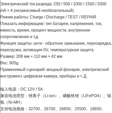
Электрический ток разряда: 250 / 500 / 1000 / 1500 / 2000
mA × 4 (независимый необязательный)
Режим работы: Charge / Discharge / TEST / REPAIR
Показать информацию: тип батареи, напряжение, ток,
емкость, время, процент мощности, внутреннее
сопротивление и т.д.
Функция защиты: анти - обратное замыкание, перезарядка,
перегрузка, активация 0V, температурная защита
Размер: 208 мм × 110 мм × 42 мм
Вес: 905g
Применимый сценарий: мощный фонарик, электрический
инструмент, цифровая камера, приборы и т. Д.
输入电源：DC 12V / 5A
兼容电池类型：锂离子（Li-ion）、磷酸铁锂（LiFePO4）、镍
氢（Ni-MH）
支持电池规格：32700、26700、26650、25500、18650、