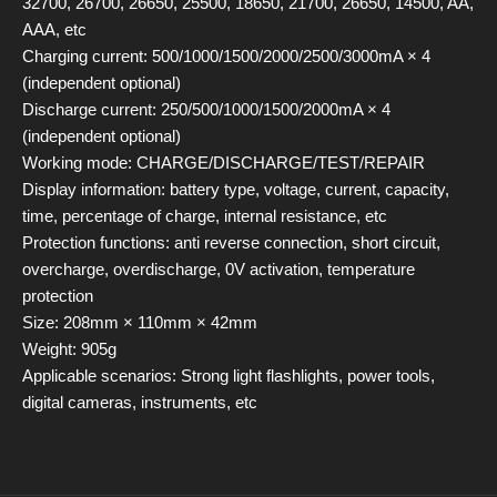
32700, 26700, 26650, 25500, 18650, 21700, 26650, 14500, AA,
AAA, etc
Charging current: 500/1000/1500/2000/2500/3000mA × 4
(independent optional)
Discharge current: 250/500/1000/1500/2000mA × 4
(independent optional)
Working mode: CHARGE/DISCHARGE/TEST/REPAIR
Display information: battery type, voltage, current, capacity,
time, percentage of charge, internal resistance, etc
Protection functions: anti reverse connection, short circuit,
overcharge, overdischarge, 0V activation, temperature
protection
Size: 208mm × 110mm × 42mm
Weight: 905g
Applicable scenarios: Strong light flashlights, power tools,
digital cameras, instruments, etc