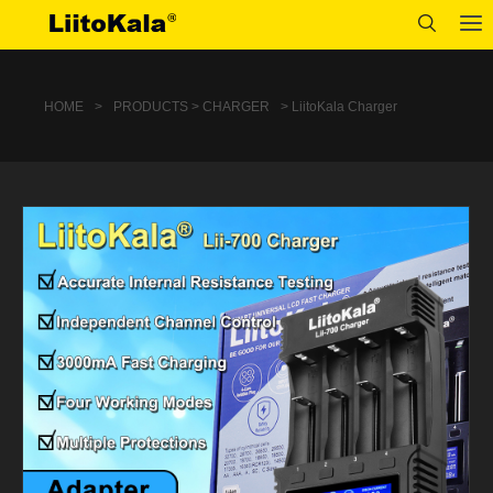
HOME
>
PRODUCTS > CHARGER
> LiitoKala Charger