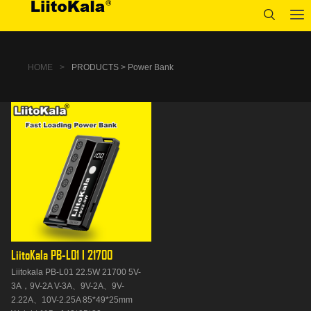
HOME
>
PRODUCTS > Power Bank
LiitoKala PB-L01 I 21700
Liitokala PB-L01 22.5W 21700 5V-
3A，9V-2A V-3A、9V-2A、9V-
2.22A、10V-2.25A 85*49*25mm