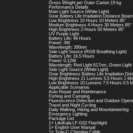
Gross Weight per Outer Carton 19 kg
Performance Details
Main Light Source (White Light)
Gear Battery Life Irradiation Distance Bea
Low Brightness 10 Hours 10 Meters 85°
Medium Brightness 4 Hours 30 Meters 85°
High Brightness 2 Hours 50 Meters 85°
UV Purple Light
Battery Life: 48 Hours
Power: 3W
Wavelength: 390nm
Side Light Source (RGB Breathing Light)
Battery Life: 16.5 Hours
Power: 0.12W
Wavelength: Red Light 617nm, Green Light
Side Light Source (White Light)
Gear Brightness Battery Life Irradiation Dis
High Brightness 21 Lumens 5.5 Hours 1 Me
Low Brightness 10 Lumens 7.5 Hours 0.5 
Applicable Scenarios
Auto Repair and Maintenance
Fishing and Camping
Fluorescence Detection and Outdoor Opera
Travel and Night Cycling
Daily Walking, Hiking and Mountaineering
Emergency Lighting
Package List
1× LiitoKala LF-G02 Flashlight
1× English User Manual
1× Type-C Charging Cable