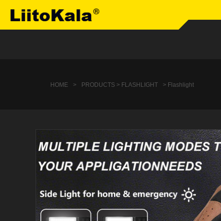
HOME
>
PRODUCTS > FLASHLIGHT
> Flashlight