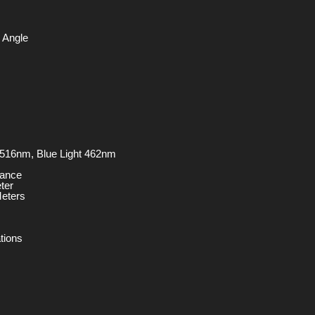
m Angle
 516nm, Blue Light 462nm
tance
ter
Meters
tions