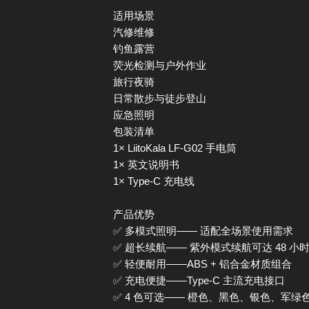
适用场景
汽修维修
钓鱼露营
荧光检测与户外作业
旅行夜骑
日常散步与徒步登山
应急照明
包装清单
1× LiitoKala LF-G02 手电筒
1× 英文说明书
1× Type-C 充电线
产品优势
✅ 多模式照明—— 适配全场景使用需求
✅ 超长续航—— 紫外模式续航可达 48 小
✅ 轻便耐用——ABS + 铝合金材质组合
✅ 充电便捷——Type-C 主流充电接口
✅ 4 色可选—— 橙色、黑色、银色、军