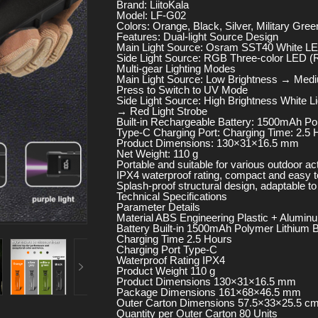
Brand: LiitoKala
Model: LF-G02
Colors: Orange, Black, Silver, Military Gree
Features: Dual-light Source Design
Main Light Source: Osram SST40 White LE
Side Light Source: RGB Three-color LED (R
Multi-gear Lighting Modes
Main Light Source: Low Brightness → Med
Press to Switch to UV Mode
Side Light Source: High Brightness White 
→ Red Light Strobe
Built-in Rechargeable Battery: 1500mAh Po
Type-C Charging Port: Charging Time: 2.5 
Product Dimensions: 130×31×16.5 mm
Net Weight: 110 g
Portable and suitable for various outdoor acti
IPX4 waterproof rating, compact and easy t
Splash-proof structural design, adaptable to
Technical Specifications
Parameter Details
Material ABS Engineering Plastic + Aluminu
Battery Built-in 1500mAh Polymer Lithium B
Charging Time 2.5 Hours
Charging Port Type-C
Waterproof Rating IPX4
Product Weight 110 g
Product Dimensions 130×31×16.5 mm
Package Dimensions 161×68×46.5 mm
Outer Carton Dimensions 57.5×33×25.5 c
Quantity per Outer Carton 80 Units