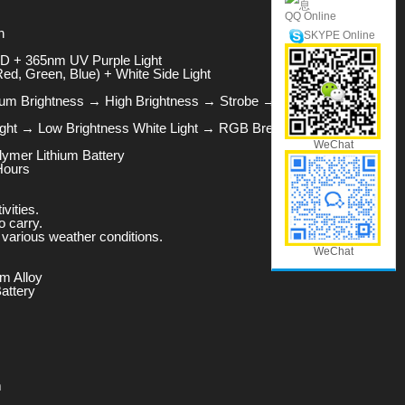
QQ Online
n
SKYPE Online
D + 365nm UV Purple Light
ed, Green, Blue) + White Side Light
ium Brightness → High Brightness → Strobe → Long
Light → Low Brightness White Light → RGB Breathing Light
WeChat
lymer Lithium Battery
Hours
vities.
o carry.
 various weather conditions.
WeChat
m Alloy
attery
m