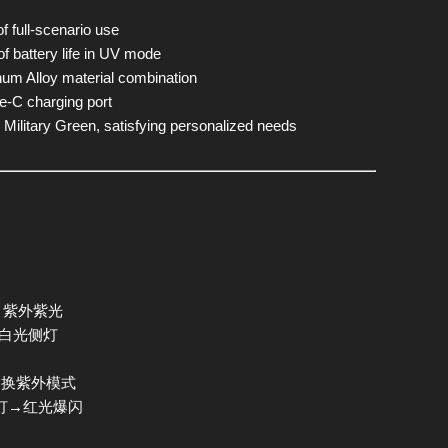
 full-scenario use
f battery life in UV mode
um Alloy material combination
-C charging port
Military Green, satisfying personalized needs
m 紫外紫光
 白光侧灯
切换紫外模式
灯→红光爆闪